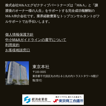
株式会社M&Aエグゼクティブパートナーズは「M&A」と「譲
渡後のオーナー様の人生」をサポートする完全成功報酬制の
M&A仲介会社です。業界経験豊富なトップコンサルタントがフ
ルサポートでお手伝いします。
個人情報保護方針
中小M&Aガイドラインの遵守について
利用規約
お客様相談窓口
東京本社
〒100-0005
東京都千代田区丸の内1-8-1 丸の内トラストタワーN館17
階(受付)