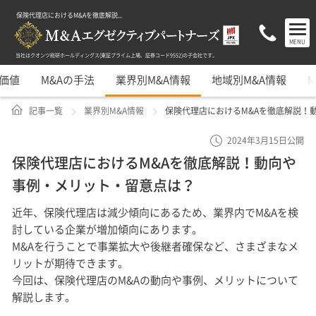
保険代理店におけるM&Aを徹底解説...
MENU
当社はクオンツ総研ホールディングス(東証プライム上場、証券コード9552)の子会社です。
業価値
M&Aの手法
業界別M&A情報
地域別M&A情報
記事一覧
業界別M&A情報
保険代理店におけるM&Aを徹底解説！
2024年3月15日公開
保険代理店におけるM&Aを徹底解説！動向や
事例・メリット・留意点は？
近年、保険代理店は減少傾向にあるため、業界内でM&Aを検
討している企業が増加傾向にあります。
M&Aを行うことで事業拡大や後継者確保など、さまざまなメ
リットが期待できます。
今回は、保険代理店のM&Aの動向や事例、メリットについて
解説します。