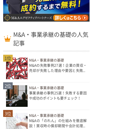
M&A・事業承継の基礎の人気
記事
1位
M&A・事業承継の基礎
M&Aの失敗事例27選！企業の買収・
売却が失敗した理由や要因と失敗確
率を解説！
2位
M&A・事業承継の基礎
事業承継の事例25選！失敗する要因
や成功のポイントも要チェック！
3位
M&A・事業承継の基礎
M&Aの「のれん」の仕組みを徹底解
説！買収時の償却期間や会計処理と