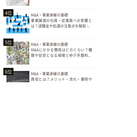
注意点とは？
4位
M&A・事業承継の基礎
事業譲渡の社員・従業員への影響と
は？退職金や処遇の注意点を解説！
5位
M&A・事業承継の基礎
M&Aにかかる費用はどのくらい？種
類や目安となる相場と仲介手数料の
計算方法を紹介！
6位
M&A・事業承継の基礎
買収とは？メリット・流れ・事例や
M&Aとの意味の違いを解説！
7位
M&A・事業承継の基礎
会社売却の手続きはどうすればい
い？会社を売る方法と流れや注意点
を解説！
8位
M&A・事業承継の基礎