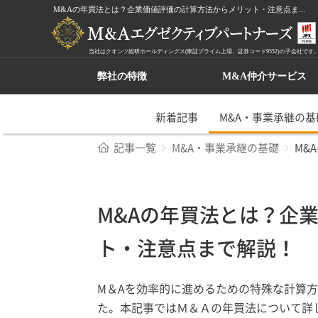
M&Aの年買法とは？企業価値評価の計算方法からメリット・注意点ま...
当社はクオンツ総研ホールディングス(東証プライム上場、証券コード9552)の子会社です
弊社の特徴
M&A仲介サービス
新着記事
M&A・事業承継の基
記事一覧
M&A・事業承継の基礎
M&
M&Aの年買法とは？企
ト・注意点まで解説！
M＆Aを効率的に進めるための特殊な計算
た。本記事ではＭ＆Ａの年買法について詳